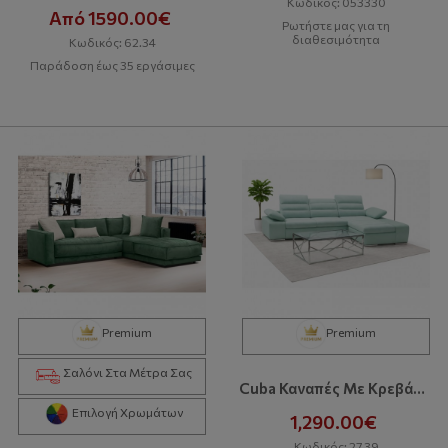
Κωδικός: 053330
Από 1590.00€
Ρωτήστε μας για τη
διαθεσιμότητα
Κωδικός: 62.34
Παράδοση έως 35 εργάσιμες
Premium
Premium
Σαλόνι Στα Μέτρα Σας
Cuba Καναπές Με Κρεβάτι Και Αποθηκευτικό Χώρο
Επιλογή Χρωμάτων
1,290.00€
Κωδικός: 27.39