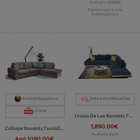
Κωδικός: 268586
Ρωτήστε μας για τη
διαθεσιμότητα
Επιλογή Χρωμάτων
Σαλόνι Στα Μέτρα Σας
STOCK
Urania De Lux Καναπές Γωνία
1,890.00€
Calliope Καναπές Γωνία280x220x90 Cm Με Αδιάβροχο-Easy Clean Ύφασμα Bazaar
Κωδικός: 62.19
Από 1090.00€