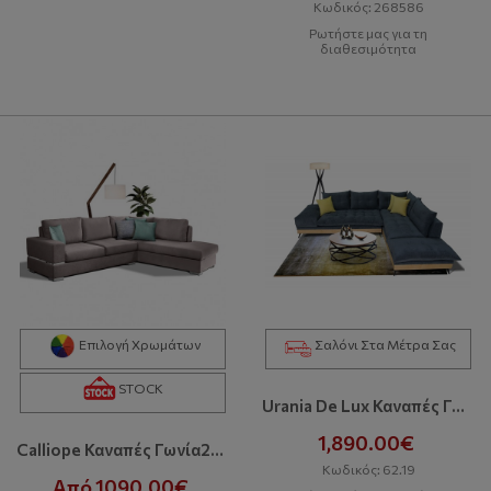
Κωδικός: 268586
Ρωτήστε μας για τη
διαθεσιμότητα
Επιλογή Χρωμάτων
Σαλόνι Στα Μέτρα Σας
STOCK
Urania De Lux Καναπές Γωνία
1,890.00€
Calliope Καναπές Γωνία280x220x90 Cm Με Αδιάβροχο-Easy Clean Ύφασμα Bazaar
Κωδικός: 62.19
Από 1090.00€