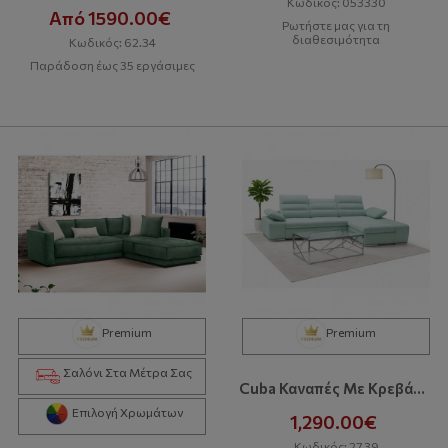
Κωδικός: 053330
Από 1590.00€
Ρωτήστε μας για τη
διαθεσιμότητα
Κωδικός: 62.34
Παράδοση έως 35 εργάσιμες
Premium
Premium
Σαλόνι Στα Μέτρα Σας
Cuba Καναπές Με Κρεβάτι Και Αποθηκευτικό Χώρο
Επιλογή Χρωμάτων
1,290.00€
Κωδικός: 27.39