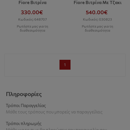
Fiore Βιτρίνα
Fiore Βιτρίνα Με Τζακι
330.00€
540.00€
Κωδικός: 648707
Κωδικός: 030823
Ρωτήστε μας για τη
Ρωτήστε μας για τη
διαθεσιμότητα
διαθεσιμότητα
1
Πληροφορίες
Τρόποι Παραγγελίας
Μάθε τους τρόπους που μπορείς να παραγγείλεις
Τρόποι πληρωμής
Μάθε για το πως θα πληρώσεις την παραγγελία σου