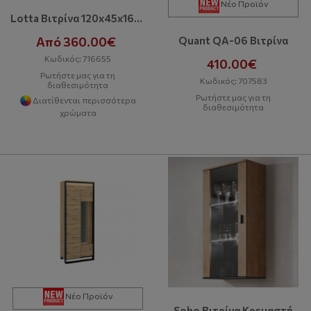
Νέο Προϊόν
Lotta Βιτρίνα 120x45x160 Cm
Από 360.00€
Quant QA-06 Βιτρίνα
Κωδικός: 716655
410.00€
Ρωτήστε μας για τη
Κωδικός: 707583
διαθεσιμότητα
Ρωτήστε μας για τη
Διατίθενται περισσότερα
διαθεσιμότητα
χρώματα
Νέο Προϊόν
Soho Βιτρίνα Κρεμαστή