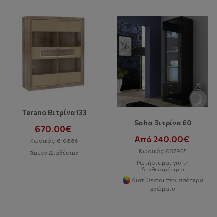
Terano Βιτρίνα 133
Soho Βιτρίνα 60
670.00€
Από 240.00€
Κωδικός: 610886
Κωδικός: 087955
Άμεσα Διαθέσιμο
Ρωτήστε μας για τη
διαθεσιμότητα
Διατίθενται περισσότερα
χρώματα