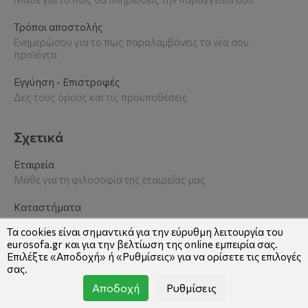
Τρόποι αποστολής
Ενημερώσου για το πως παραλαμβάνεις τα νέα σου
προϊόντα
Εγγύηση - Επιστροφές
Δες τους όρους και τις προϋποθέσεις
Σχετικά
Εταιρεία
Μάθε για τη φιλοσοφία της εταιρείας μας
Καταστήματα
Βρείτε το κατάστημα που σας εξυπηρετεί
Τα cookies είναι σημαντικά για την εύρυθμη λειτουργία του
eurosofa.gr και για την βελτίωση της online εμπειρία σας.
Επικοινωνία
Επιλέξτε «Αποδοχή» ή «Ρυθμίσεις» για να ορίσετε τις επιλογές
Δες τη φόρμα και τα στοιχεία επικοινωνίας
σας.
Αποδοχή
Ρυθμίσεις
Blog
Διαβάστε όλα τα νέα μας