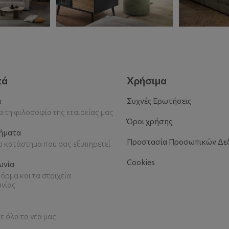
κά
Χρήσιμα
α
Συχνές Ερωτήσεις
 τη φιλοσοφία της εταιρείας μας
Όροι χρήσης
ήματα
Προστασία Προσωπικών Δε
το κατάστημα που σας εξυπηρετεί
Cookies
ωνία
όρμα και τα στοιχεία
ωνίας
ε όλα τα νέα μας