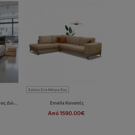
Σαλόνι Στα Μέτρα Σας
L
Karpathos Σετ Κρεβατοκάμαρας Δώρο Μαξιλάρες Στο Κεφαλάρι
Emelia Καναπές
Από 1590.00€