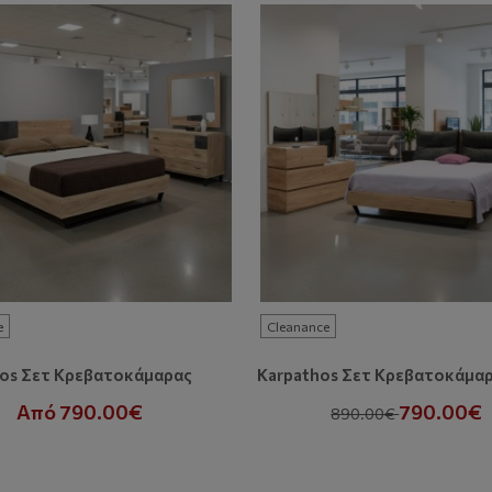
e
Cleanance
ros Σετ Κρεβατοκάμαρας
Από 790.00€
790.00€
890.00€