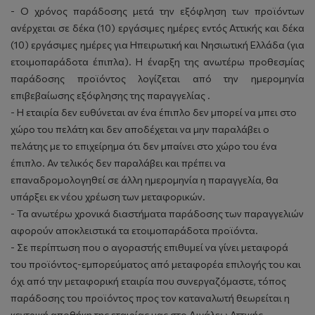
- Ο χρόνος παράδοσης μετά την εξόφληση των προϊόντων
ανέρχεται σε δέκα (10) εργάσιμες ημέρες εντός Αττικής και δέκα
(10) εργάσιμες ημέρες για Ηπειρωτική και Νησιωτική Ελλάδα (για
ετοιμοπαράδοτα έπιπλα). Η έναρξη της ανωτέρω προθεσμίας
παράδοσης προϊόντος λογίζεται από την ημερομηνία
επιβεβαίωσης εξόφλησης της παραγγελίας .
- Η εταιρία δεν ευθύνεται αν ένα έπιπλο δεν μπορεί να μπει στο
χώρο του πελάτη και δεν αποδέχεται να μην παραλάβει ο
πελάτης με το επιχείρημα ότι δεν μπαίνει στο χώρο του ένα
έπιπλο. Αν τελικός δεν παραλάβει και πρέπει να
επαναδρομολογηθεί σε άλλη ημερομηνία η παραγγελία, θα
υπάρξει εκ νέου χρέωση των μεταφορικών.
- Τα ανωτέρω χρονικά διαστήματα παράδοσης των παραγγελιών
αφορούν αποκλειστικά τα ετοιμοπαράδοτα προϊόντα.
- Σε περίπτωση που ο αγοραστής επιθυμεί να γίνει μεταφορά
του προϊόντος-εμπορεύματος από μεταφορέα επιλογής του και
όχι από την μεταφορική εταιρία που συνεργαζόμαστε, τόπος
παράδοσης του προϊόντος προς τον καταναλωτή θεωρείται η
κεντρική αποθήκη της εταιρίας μας στο Αιγάλεω Αττικής,