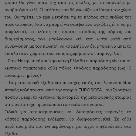
τρόπο θα γίνει αυτό (πχ από τις σκάλες, με το ασανσέρ, με
αναβατόριο κτλ). Ο πελάτης επειδή γνωρίζει καλύτερα τον χώρο
του, θα πρέπει να έχει μετρήσει πχ το πλάτος στις σκάλες της
πολυκατοικίας (για να μπορεί να στρίψει ένα ογκώδες έπιπλο με
ασφάλεια), το πλάτος της πόρτας εισόδου, της πόρτας του
διαμερίσματος, του μπαλκονιού κτλ, έτσι ώστε μετά από
συνεννόηση με τον πωλητή, να καταλήξουν ότι μπορεί να μπει το
έπιπλο στον χώρο του και να προχωρήσουν σε παραγγελία.
- Στην Ηπειρωτική και Νησιωτική Ελλάδα η παράδοση γίνεται σε
κεντρικό πρακτορείο κάθε πόλης. (Χρόνος παράδοσης έως 10
εργάσιμες ημέρες)
- Τα μεταφορικά έξοδα για περιοχές εκτός του λεκανοπεδίου
Αττικής καλύπτονται από την εταιρία EUROSOFA , ανεξαρτήτως
ποσού , μέχρι το κεντρικό πρακτορείο της μεταφορικής εταιρίας
στην αντίστοιχη πρωτεύουσα του εκάστοτε νομού .
Ειδικά για απομακρυσμένες και δυσπρόσιτες περιοχές, το
κόστος παράδοσης ενδέχεται να διαφοροποιηθεί. Σε κάθε
περίπτωση, θα σας ενημερώνουμε για τυχόν επιβαρύνσεις στα
έξοδα.