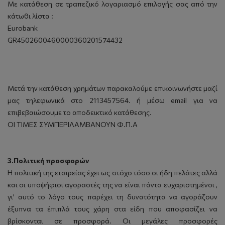
Με κατάθεση σε τραπεζικό λογαριασμό επιλογής σας από την
κάτωθι λίστα :
Eurobank
GR4502600460000360201574432
Μετά την κατάθεση χρημάτων παρακαλούμε επικοινωνήστε μαζί
μας τηλεφωνικά στο 2113457564. ή μέσω email για να
επιβεβαιώσουμε το αποδεικτικό κατάθεσης.
OI ΤΙΜΕΣ ΣΥΜΠΕΡΙΛΑΜΒΑΝΟΥΝ Φ.Π.Α
3.Πολιτική προσφορών
Η πολιτική της εταιρείας έχει ως στόχο τόσο οι ήδη πελάτες αλλά
και οι υποψήφιοι αγοραστές της να είναι πάντα ευχαριστημένοι ,
γι' αυτό το λόγο τους παρέχει τη δυνατότητα να αγοράζουν
έξυπνα τα έπιπλά τους χάρη στα είδη που αποφασίζει να
βρίσκονται σε προσφορά. Οι μεγάλες προσφορές