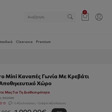
0
παιδικά
Clearance
Premium
ro Mini Καναπές Γωνία Με Κρεβάτι
 Αποθηκευτικό Χώρο
τε Μας Για Τη Διαθεσιμότητα
ς: 655988
0 Αξιολογήσεις - Γράψτε Αξιολόγηση
1,090.00€
0.00€
-16%