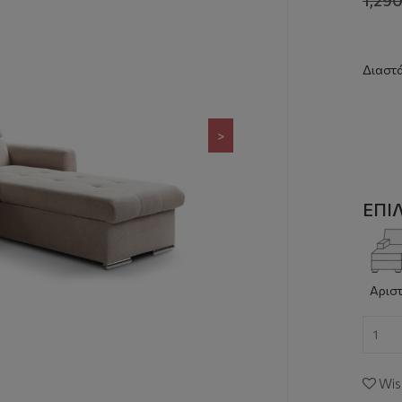
Διαστά
>
ΕΠΙ
Αριστ
Wish