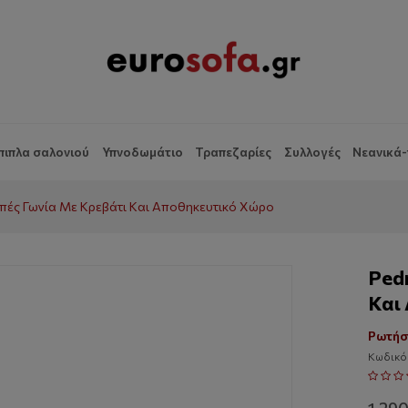
πιπλα σαλονιού
Υπνοδωμάτιο
Τραπεζαρίες
Συλλογές
Νεανικά-
απές Γωνία Με Κρεβάτι Και Αποθηκευτικό Χώρο
Ped
Και
Ρωτήσ
Κωδικό
1,29