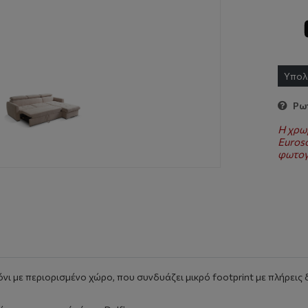
Υπολ
Ρωτ
Η χρω
Euroso
φωτογ
́νι με περιορισμένο χώρο, που συνδυάζει μικρό footprint με πλήρεις