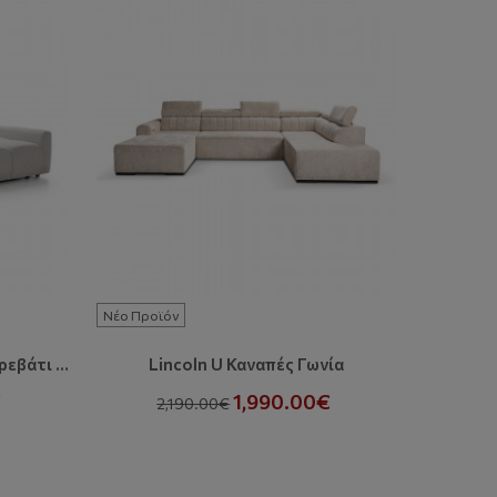
Νέο Προϊόν
Νέο Προϊ
Bianco O Καναπές Γωνία Με Κρεβάτι Και Αποθηκευτικό Χώρο
Lincoln U Καναπές Γωνία
Li
€
1,990.00€
2,190.00€
1