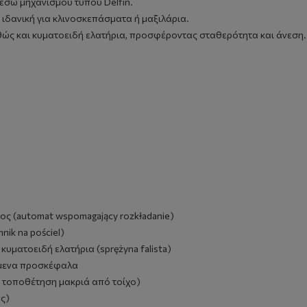
μέσω μηχανισμού τύπου Delfin.
ιδανική για κλινοσκεπάσματα ή μαξιλάρια.
θώς και κυματοειδή ελατήρια, προσφέροντας σταθερότητα και άνεση.
ς (automat wspomagający rozkładanie)
ik na pościel)
υματοειδή ελατήρια (sprężyna falista)
όμενα προσκέφαλα
 τοποθέτηση μακριά από τοίχο)
ς)