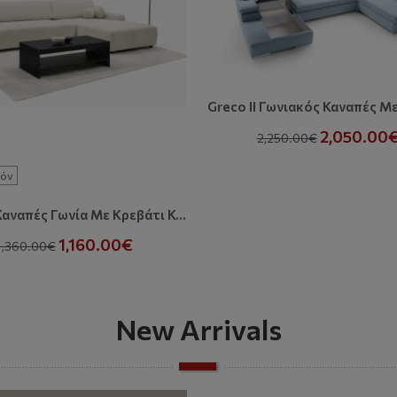
2,050.00
2,250.00€
όν
Bouli O Καναπές Γωνία Με Κρεβάτι Και Αποθηκευτικό Χώρο
1,160.00€
1,360.00€
New Arrivals