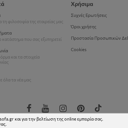
κά
Χρήσιμα
α
Συχνές Ερωτήσεις
 τη φιλοσοφία της εταιρείας μας
Όροι χρήσης
ήματα
Προστασία Προσωπικών Δε
το κατάστημα που σας εξυπηρετεί
Cookies
ωνία
όρμα και τα στοιχεία
ωνίας
ε όλα τα νέα μας
ofa.gr και για την βελτίωση της online εμπειρία σας.
σας.