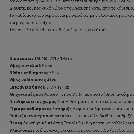
Με διαστάσεις 241×193 εκ, μετατρέπεται σε κρεβάτι 210×124 εκ 
Διαθέτει και πρακτικό χώρο αποθήκευσης κάτω από το κάθισμα, 
Τα καθίσματά του γεμίζονται με αφρό υψηλής ελαστικότητας κα
και μακριά από τοίχο.
Το μοντέλο διατίθεται σε δεξιά ή αριστερή διάταξη .
Διαστάσεις (Μ / Β)
241 × 193 εκ
Ύψος συνολικό
95 εκ
Βάθος καθίσματος
59 εκ
Ύψος καθίσματος
41 εκ
Επιφάνεια ύπνου
210 × 124 εκ
Μηχανισμός κρεβατιού
Τύπου Delfin με υποβοήθηση ανοίγματο
Αποθηκευτικός χώρος
Ναι — θήκη κάτω από το κάθισμα (pojemn
Γέμισμα καθίσματος / στήριξη
Αφρός υψηλής ελαστικότητας + κ
Ρυθμιζόμενα προσκέφαλα
Ναι — το μοντέλο διαθέτει ρυθμιζ
Πλάτη / αισθητική πλάτης
Επενδεδυμένη πλάτη (κατάλληλη για
Υλικό σκελετού
Ξύλινος σκελετός με μοριοσανίδα (συνδυασμό