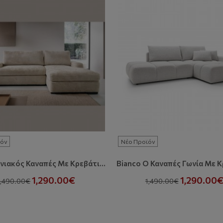
όν
Νέο Προϊόν
Tuffo Γωνιακός Καναπές Με Κρεβάτι Και Αποθηκευτικό Χώρο
1,290.00€
1,290.00
1,490.00€
1,490.00€