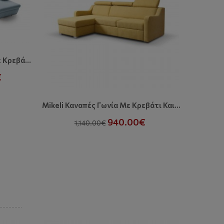
Greco II Γωνιακός Καναπές Με Κρεβάτι Και Αποθηκευτικό Χώρο
Νέο Προϊ
€
1
Mikeli Καναπές Γωνία Με Κρεβάτι Και Αποθηκευτικό Χώρο
940.00€
1,140.00€