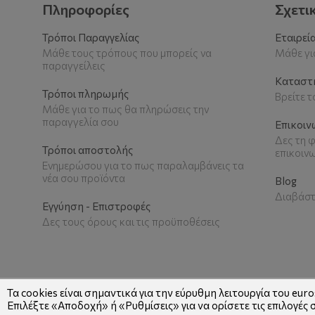
Πληροφορίες
Σχετι
Τρόποι Παραγγελίας
Εταιρεί
Μάθε τους τρόπους που μπορείς να
Μάθε για
παραγγείλεις
Καταστ
Τρόποι πληρωμής
Βρείτε 
Μάθε για το πως θα πληρώσεις την
παραγγελία σου
Επικοιν
Δες τη φ
Τρόποι αποστολής
επικοιν
Ενημερώσου για το πως παραλαμβάνεις τα
νέα σου προϊόντα
Blog
Διαβάστ
Εγγύηση - Επιστροφές
Δες τους όρους και τις προϋποθέσεις
Τα cookies είναι σημαντικά για την εύρυθμη λειτουργία του euros
Επιλέξτε «Αποδοχή» ή «Ρυθμίσεις» για να ορίσετε τις επιλογές 