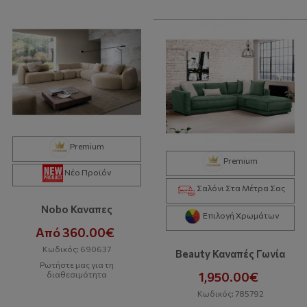
Premium
Premium
Νέο Προϊόν
Σαλόνι Στα Μέτρα Σας
Nobo Καναπες
Επιλογή Χρωμάτων
Από 360.00€
Κωδικός: 690637
Beauty Καναπές Γωνία
Ρωτήστε μας για τη
διαθεσιμότητα
1,950.00€
Κωδικός: 785792