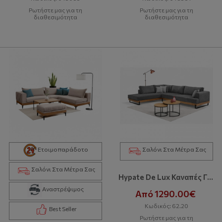
Ρωτήστε μας για τη
Ρωτήστε μας για τη
διαθεσιμότητα
διαθεσιμότητα
Ετοιμοπαράδοτο
Σαλόνι Στα Μέτρα Σας
Σαλόνι Στα Μέτρα Σας
Hypate De Lux Καναπές Γωνία
Αναστρέψιμος
Από 1290.00€
Κωδικός: 62.20
Best Seller
Ρωτήστε μας για τη