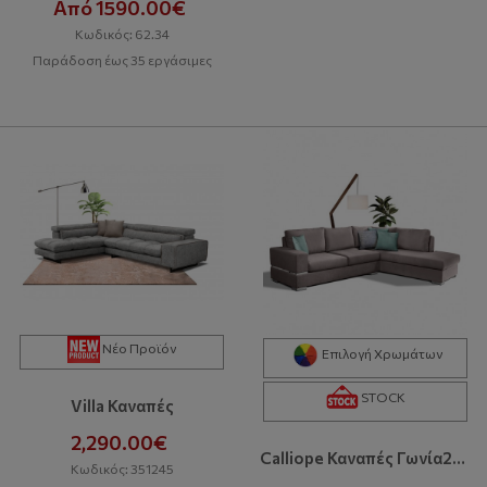
Από 1590.00€
Κωδικός: 62.34
Παράδοση έως 35 εργάσιμες
Νέο Προϊόν
Επιλογή Χρωμάτων
STOCK
Villa Καναπές
2,290.00€
Calliope Καναπές Γωνία280x220x90 Cm Με Αδιάβροχο-Easy Clean Ύφασμα Bazaar
Κωδικός: 351245