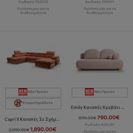
Κωδικός: 592023
Κωδικός: 139001
Ρωτήστε μας για τη
Ρωτήστε μας για τη
διαθεσιμότητα
διαθεσιμότητα
Νέο Προϊόν
Νέο Προϊόν
Ετοιμοπαράδοτο
Emily Kαναπές Kρεβάτι Mε Aποθηκευτικό Xώρο
790.00€
890.00€
Capri II Kαναπές Σε Σχήμα Π Με Κρεβάτι Και Αποθηκευτικό Χώρο
Κωδικός: 428290
1,890.00€
2,090.00€
Ρωτήστε μας για τη