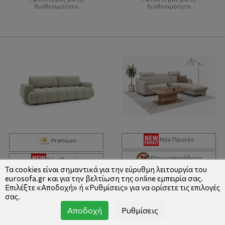
διαθεσιμότητα
διαθεσιμότητα
Νέο Προϊόν
Premium
Ετοιμοπαράδοτο
Νέο Προϊόν
Τα cookies είναι σημαντικά για την εύρυθμη λειτουργία του
eurosofa.gr και για την βελτίωση της online εμπειρία σας.
Passo Kαναπές Kρεβάτι Mε Aποθηκευτικό Xώρο
Bono Καναπές Γωνία Universall Με Κρεβάτι Και Αποθηκευτικό Χώρο
Επιλέξτε «Αποδοχή» ή «Ρυθμίσεις» για να ορίσετε τις επιλογές
σας.
1,490.00€
1,090.00€
1,640.00€
1,290.00€
Αποδοχή
Ρυθμίσεις
Κωδικός: 659641
Κωδικός: 729950