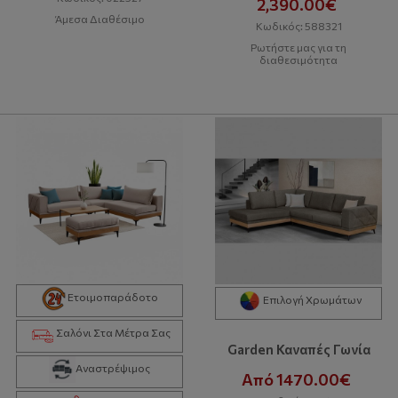
2,390.00€
Άμεσα Διαθέσιμο
Κωδικός: 588321
Ρωτήστε μας για τη
διαθεσιμότητα
Ετοιμοπαράδοτο
Επιλογή Χρωμάτων
Σαλόνι Στα Μέτρα Σας
Garden Καναπές Γωνία
Αναστρέψιμος
Από 1470.00€