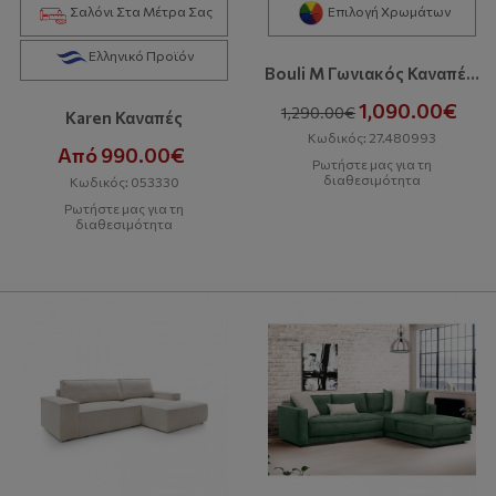
Σαλόνι Στα Μέτρα Σας
Επιλογή Χρωμάτων
Ελληνικό Προϊόν
Bouli M Γωνιακός Καναπές Με Κρεβάτι Και Αποθηκευτικό Χώρο
1,090.00€
1,290.00€
Karen Καναπές
Κωδικός: 27.480993
Από 990.00€
Ρωτήστε μας για τη
διαθεσιμότητα
Κωδικός: 053330
Ρωτήστε μας για τη
διαθεσιμότητα