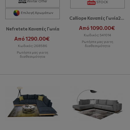
Winter Offer
STOCK
Επιλογή Χρωμάτων
Calliope Καναπές Γωνία280x220x90 Cm Με Αδιάβροχο-Easy Clean Ύφασμα Bazaar
Από 1090.00€
Nefretete Καναπές Γωνία
Κωδικός: 541014
Από 1290.00€
Ρωτήστε μας για τη
Κωδικός: 268586
διαθεσιμότητα
Ρωτήστε μας για τη
διαθεσιμότητα