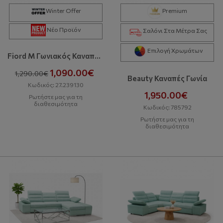
Winter Offer
Premium
Νέο Προϊόν
Σαλόνι Στα Μέτρα Σας
Επιλογή Χρωμάτων
Fiord M Γωνιακός Καναπές Με Κρεβάτι Και Αποθηκευτικό Χώρο
1,090.00€
1,290.00€
Beauty Καναπές Γωνία
Κωδικός: 27.239130
1,950.00€
Ρωτήστε μας για τη
διαθεσιμότητα
Κωδικός: 785792
Ρωτήστε μας για τη
διαθεσιμότητα