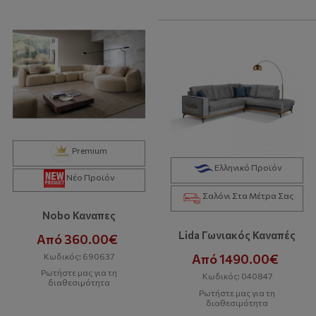
Premium
Ελληνικό Προϊόν
Νέο Προϊόν
Σαλόνι Στα Μέτρα Σας
Nobo Καναπες
Lida Γωνιακός Καναπές
Από 360.00€
Κωδικός: 690637
Από 1490.00€
Ρωτήστε μας για τη
Κωδικός: 040847
διαθεσιμότητα
Ρωτήστε μας για τη
διαθεσιμότητα