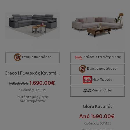
Ετοιμοπαράδοτο
Σαλόνι Στα Μέτρα Σας
Ετοιμοπαράδοτο
Greco I Γωνιακός Καναπές Με Κρεβάτι Και Αποθηκευτικό Χώρο
Νέο Προϊόν
1,690.00€
1,890.00€
Κωδικός: 021919
Winter Offer
Ρωτήστε μας για τη
διαθεσιμότητα
Glora Καναπές
Από 1590.00€
Κωδικός: 031453
Ρωτήστε μας για τη