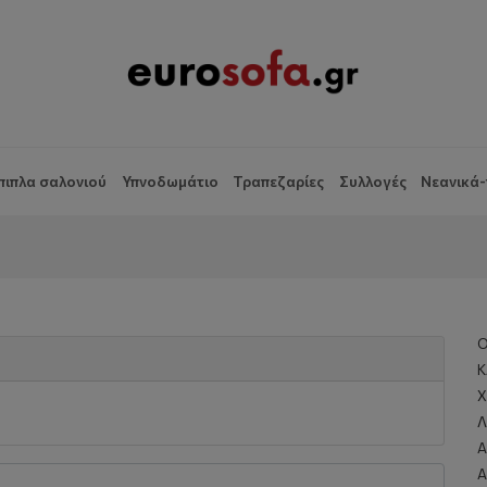
πιπλα σαλονιού
Υπνοδωμάτιο
Τραπεζαρίες
Συλλογές
Νεανικά-
Ο
K
Χ
Λ
Α
Α