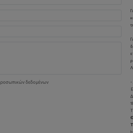
Γ
κ
τ
Γ
δ
ε
ρ
Λ
 προσωπικών δεδομένων
-
E
Δ
1
Τ
Θ
T
h