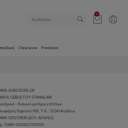
0
παιδικά
Clearance
Premium
ΙΚΙΑ-EUROSOFA.GR
AROL GEBUS ΤΟΥ STANISLAW
ονδρικό – Λιανικό εμπόριο επίπλων
εωφόρος Κηφισού 108 , Τ.Κ. : 12241 Αιγάλεω
ΦΜ: 125073835 ΔΟΥ: ΑΙΓΑΛΕΩ
ρ. ΓΕΜΗ: 004922701000