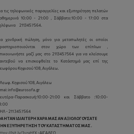
ια τις τηλεφωνικές παραγγελίες και εξυπηρέτηση πελατών
αθημερινά 10:00 - 21:00 , Σάββατο:10:00 - 17:00 στα
ηλέφωνα 2113457564.
ια χονδρική πώληση, μόνο για μεταπωλητές οι οποίοι
ραστηριοποιούνται στον χώρο των επίπλων ,
πικοινωνήστε μαζί μας στο 2113457564 για να κλείσουμε
αντεβού να επισκεφθείτε το Κατάστημά μας επί της
εωφόρου Κηφισού 108, Αιγάλεω.
 Λεωφ. Κηφισού 108, Αιγάλεω
mai: info@eurosofa.gr
ευτέρα-Παρασκευή:10:00-21:00 και Σάββατο :10:00-
8:00
ΗΛ - 211 3457564
A HTAN IΔIAITEPH XAPA MAΣ AN AΞIOΛOΓOYΣATE
HN EΞYΠHPETHΣH TOY KATAΣTHMATOΣ MAΣ .
ttps://bit.ly/3szaHfX
-AIΓAΛEΩ