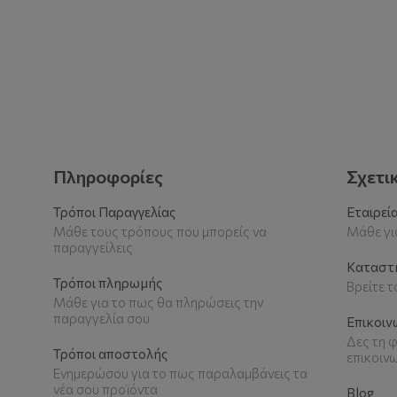
Πληροφορίες
Σχετι
Τρόποι Παραγγελίας
Εταιρεί
Μάθε τους τρόπους που μπορείς να
Μάθε για
παραγγείλεις
Καταστ
Τρόποι πληρωμής
Βρείτε 
Μάθε για το πως θα πληρώσεις την
παραγγελία σου
Επικοιν
Δες τη φ
Τρόποι αποστολής
επικοιν
Ενημερώσου για το πως παραλαμβάνεις τα
νέα σου προϊόντα
Blog