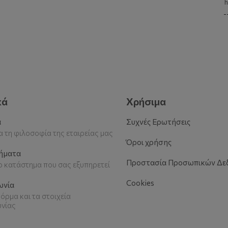
h
-
κά
Χρήσιμα
α
Συχνές Ερωτήσεις
 τη φιλοσοφία της εταιρείας μας
Όροι χρήσης
ήματα
Προστασία Προσωπικών Δε
το κατάστημα που σας εξυπηρετεί
Cookies
ωνία
όρμα και τα στοιχεία
ωνίας