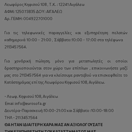
Λεωφόρος Κηφισού 108 , Τ.Κ. : 12241 Αιγάλεω
ΑΦΜ: 125073835 ΔΟΥ: ΑΙΓΑΛΕΩ
Αρ. ΓΕΜΗ: 004922701000
Για τις τηλεφωνικές παραγγελίες και εξυπηρέτηση πελατών
καθημερινά 10:00 - 21:00 , Σάββατο:10:00 - 17:00 στα τηλέφωνα
2113457564.
Για χονδρική πώληση, μόνο για μεταπωλητές οι οποίοι
δραστηριοποιούνται στον χώρο των επίπλων , επικοινωνήστε μαζί
μας στο 2113457564 για να κλείσουμε ραντεβού να επισκεφθείτε το
Κατάστημά μας επί της Λεωφόρου Κηφισού 108, Αιγάλεω.
- Λεωφ. Κηφισού 108, Αιγάλεω
Emai: info@eurosofa.gr
Δευτέρα-Παρασκευή:10:00-21:00 και Σάββατο :10:00-18:00
ΤΗΛ - 211 3457564
ΘA HTAN IΔIAITEPH XAPA MAΣ AN AΞIOΛOΓOYΣATE
THN EΞYΠHPETHΣH TOY KATAΣTHMATOΣ MAΣ .