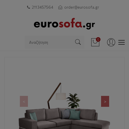
211 3457564
order@eurosofa.gr
0
<
>