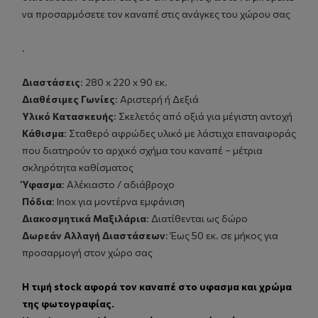
να προσαρμόσετε τον καναπέ στις ανάγκες του χώρου σας
.
Διαστάσεις
: 28
0 x 220 x 90 εκ.
Διαθέσιμες Γωνίες
:
Αριστερή ή Δεξιά
Υλικό Κατασκευής
:
Σκελετός από οξιά για μέγιστη αντοχή
Κάθισμα
:
Σταθερό αφρώδες υλικό με λάστιχα επαναφοράς
που διατηρούν το αρχικό σχήμα του καναπέ – μέτρια
σκληρότητα καθίσματος
Ύφασμα
:
Αλέκιαστο / αδιάβροχο
Πόδια
:
Inox για μοντέρνα εμφάνιση
Διακοσμητικά Μαξιλάρια
:
Διατίθενται ως δώρο
Δωρεάν Αλλαγή Διαστάσεων
:
Έως 50 εκ. σε μήκος για
προσαρμογή στον χώρο σας
Η τιμή stock αφορά τον καναπέ στο υφασμα και χρώμα
της φωτογραφίας.