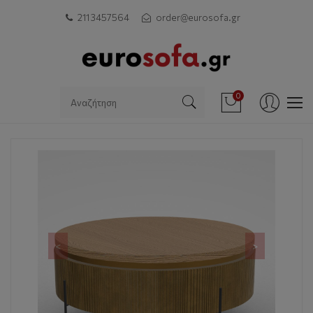
211 3457564
order@eurosofa.gr
0
<
>