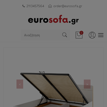
211 3457564
order@eurosofa.gr
0
<
>