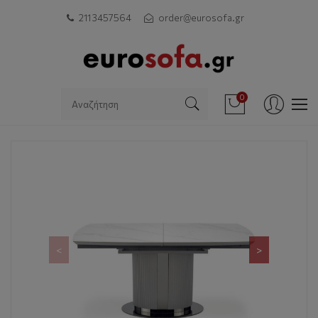
211 3457564
order@eurosofa.gr
0
<
>