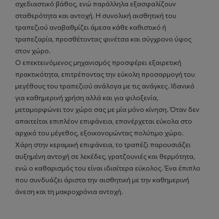
σχεδιαστικό βάθος, ενώ παράλληλα εξασφαλίζουν
σταθερότητα και αντοχή. Η συνολική αισθητική του
τραπεζιού αναβαθμίζει άμεσα κάθε καθιστικό ή
τραπεζαρία, προσθέτοντας φινέτσα και σύγχρονο ύφος
στον χώρο.
Ο επεκτεινόμενος μηχανισμός προσφέρει εξαιρετική
πρακτικότητα, επιτρέποντας την εύκολη προσαρμογή του
μεγέθους του τραπεζιού ανάλογα με τις ανάγκες. Ιδανικό
για καθημερινή χρήση αλλά και για φιλοξενία,
μεταμορφώνει τον χώρο σας με μία μόνο κίνηση. Όταν δεν
απαιτείται επιπλέον επιφάνεια, επανέρχεται εύκολα στο
αρχικό του μέγεθος, εξοικονομώντας πολύτιμο χώρο.
Χάρη στην κεραμική επιφάνεια, το τραπέζι παρουσιάζει
αυξημένη αντοχή σε λεκέδες, γρατζουνιές και θερμότητα,
ενώ ο καθαρισμός του είναι ιδιαίτερα εύκολος. Ένα έπιπλο
που συνδυάζει άριστα την αισθητική με την καθημερινή
άνεση και τη μακροχρόνια αντοχή.