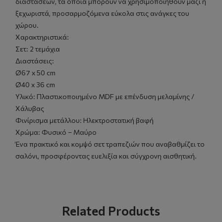
διαστάσεων, τα οποία μπορούν να χρησιμοποιηθούν μαζί ή
ξεχωριστά, προσαρμοζόμενα εύκολα στις ανάγκες του
χώρου.
Χαρακτηριστικά:
Σετ: 2 τεμάχια
Διαστάσεις:
Ø67 x 50 cm
Ø40 x 36 cm
Υλικό: Πλαστικοποιημένο MDF με επένδυση μελαμίνης /
Χάλυβας
Φινίρισμα μετάλλου: Ηλεκτροστατική βαφή
Χρώμα: Φυσικό – Μαύρο
Ένα πρακτικό και κομψό σετ τραπεζιών που αναβαθμίζει το
σαλόνι, προσφέροντας ευελιξία και σύγχρονη αισθητική.
Related Products