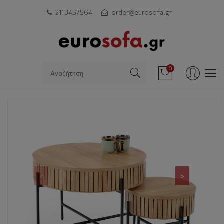
211 3457564
order@eurosofa.gr
0
<
>