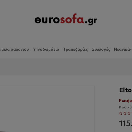
πιπλα σαλονιού
Υπνοδωμάτιο
Τραπεζαρίες
Συλλογές
Νεανικά-
Elt
Ρωτήσ
Κωδικός
115