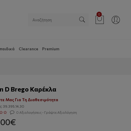
0
παιδικά
Clearance
Premium
on D Brego Καρέκλα
τε Μας Για Τη Διαθεσιμότητα
: 39.395.14.30
0 Αξιολογήσεις - Γράψτε Αξιολόγηση
.00€