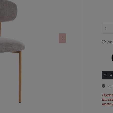
>
Wish
Υπολ
Ρωτ
Η χρω
Euroso
φωτογ