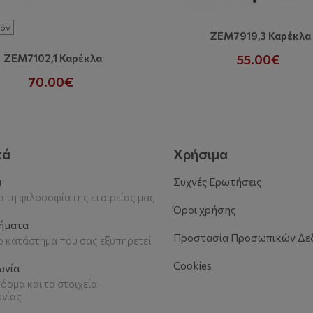
όν
ZEM7919,3 Καρέκλα
ZEM7102,1 Καρέκλα
55.00€
70.00€
κά
Χρήσιμα
α
Συχνές Ερωτήσεις
 τη φιλοσοφία της εταιρείας μας
Όροι χρήσης
ήματα
Προστασία Προσωπικών Δε
το κατάστημα που σας εξυπηρετεί
Cookies
ωνία
όρμα και τα στοιχεία
ωνίας