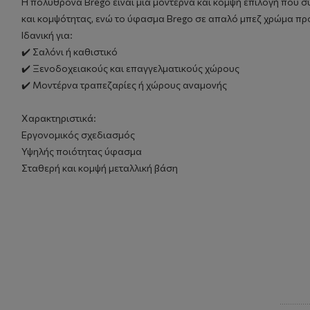
Η πολυθρόνα Brego είναι μια μοντέρνα και κομψή επιλογή που 
και κομψότητας, ενώ το ύφασμα Brego σε απαλό μπεζ χρώμα πρ
Ιδανική για:
✔️ Σαλόνι ή καθιστικό
✔️ Ξενοδοχειακούς και επαγγελματικούς χώρους
✔️ Μοντέρνα τραπεζαρίες ή χώρους αναμονής
Χαρακτηριστικά:
Εργονομικός σχεδιασμός
Υψηλής ποιότητας ύφασμα
Σταθερή και κομψή μεταλλική βάση