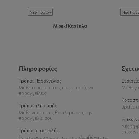
Νέο Προϊόν
Νέο Προϊ
Misaki Καρέκλα
Πληροφορίες
Σχετι
Τρόποι Παραγγελίας
Εταιρεί
Μάθε τους τρόπους που μπορείς να
Μάθε για
παραγγείλεις
Καταστ
Τρόποι πληρωμής
Βρείτε 
Μάθε για το πως θα πληρώσεις την
παραγγελία σου
Επικοιν
Δες τη φ
Τρόποι αποστολής
επικοιν
Ενημερώσου για το πως παραλαμβάνεις τα