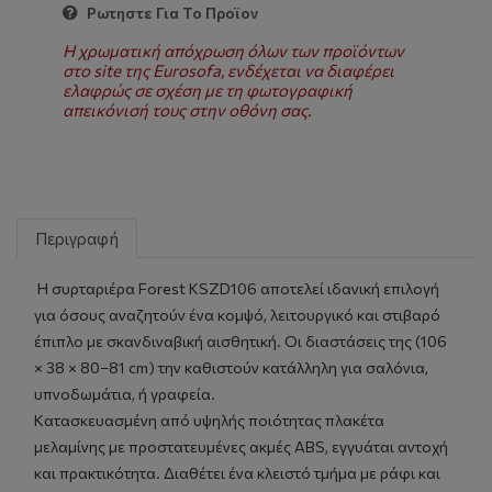
Ρωτηστε Για Το Προϊον
Η χρωματική απόχρωση όλων των προϊόντων
στο site της Eurosofa, ενδέχεται να διαφέρει
ελαφρώς σε σχέση με τη φωτογραφική
απεικόνισή τους στην οθόνη σας.
Περιγραφή
Η συρταριέρα Forest KSZD106 αποτελεί ιδανική επιλογή
για όσους αναζητούν ένα κομψό, λειτουργικό και στιβαρό
έπιπλο με σκανδιναβική αισθητική. Οι διαστάσεις της (106
× 38 × 80–81 cm) την καθιστούν κατάλληλη για σαλόνια,
υπνοδωμάτια, ή γραφεία.
Κατασκευασμένη από υψηλής ποιότητας πλακέτα
μελαμίνης με προστατευμένες ακμές ABS, εγγυάται αντοχή
και πρακτικότητα. Διαθέτει ένα κλειστό τμήμα με ράφι και