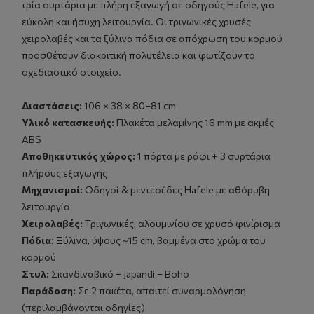
τρία συρτάρια με πλήρη εξαγωγή σε οδηγούς Hafele, για
εύκολη και ήσυχη λειτουργία. Οι τριγωνικές χρυσές
χειρολαβές και τα ξύλινα πόδια σε απόχρωση του κορμού
προσθέτουν διακριτική πολυτέλεια και φωτίζουν το
σχεδιαστικό στοιχείο.
Διαστάσεις:
106 × 38 × 80–81 cm
Υλικό κατασκευής:
Πλακέτα μελαμίνης 16 mm με ακμές
ABS
Αποθηκευτικός χώρος:
1 πόρτα με ράφι + 3 συρτάρια
πλήρους εξαγωγής
Μηχανισμοί:
Οδηγοί & μεντεσέδες Hafele με αθόρυβη
λειτουργία
Χειρολαβές:
Τριγωνικές, αλουμινίου σε χρυσό φινίρισμα
Πόδια:
Ξύλινα, ύψους ~15 cm, βαμμένα στο χρώμα του
κορμού
Στυλ:
Σκανδιναβικό – Japandi – Boho
Παράδοση:
Σε 2 πακέτα, απαιτεί συναρμολόγηση
(περιλαμβάνονται οδηγίες)