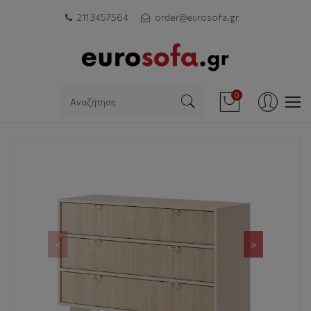
211 3457564
order@eurosofa.gr
0
<
>