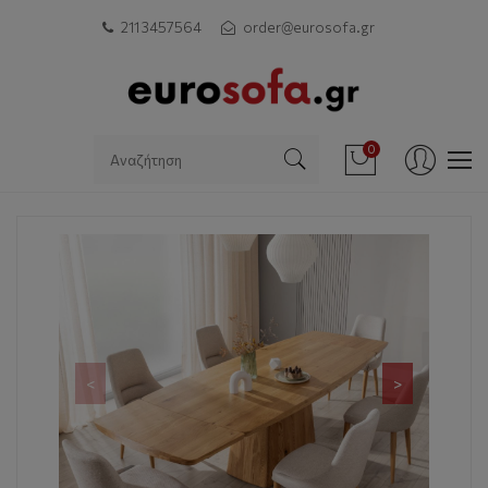
211 3457564
order@eurosofa.gr
0
<
>