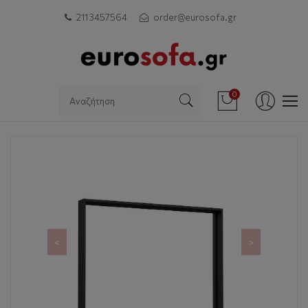
211 3457564
order@eurosofa.gr
0
<
>