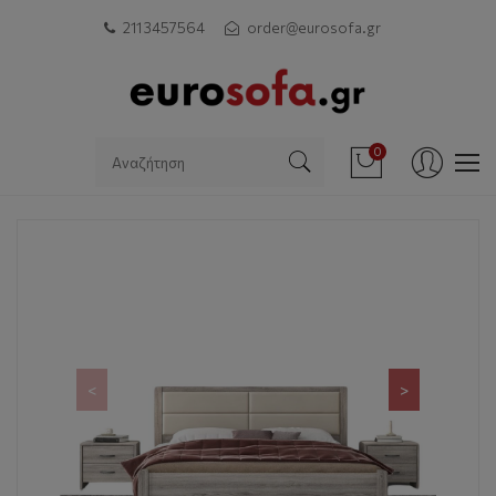
211 3457564
order@eurosofa.gr
0
<
>