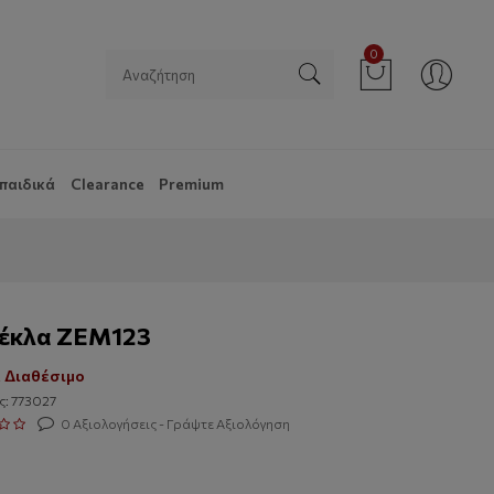
0
παιδικά
Clearance
Premium
έκλα ZEM123
 Διαθέσιμο
ς: 773027
0 Αξιολογήσεις - Γράψτε Αξιολόγηση