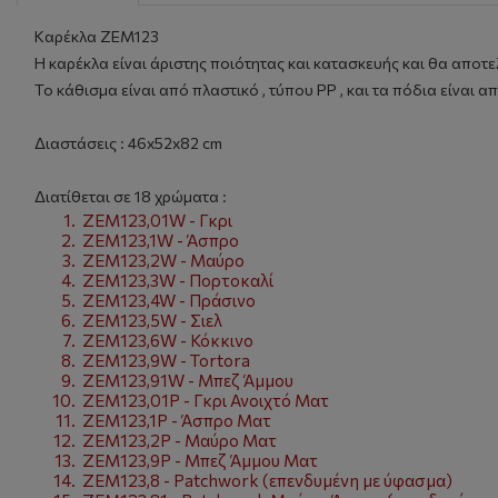
Καρέκλα ZEM123
Η καρέκλα είναι άριστης ποιότητας και κατασκευής και θα αποτε
Το κάθισμα είναι από πλαστικό , τύπου PP , και τα πόδια είναι 
Διαστάσεις : 46x52x82 cm
Διατίθεται σε 18 χρώματα :
ZEM123,01W - Γκρι
ZEM123,1W - Άσπρο
ZEM123,2W - Μαύρο
ZEM123,3W - Πορτοκαλί
ZEM123,4W - Πράσινο
ZEM123,5W - Σιελ
ZEM123,6W - Κόκκινο
ZEM123,9W - Tortora
ZEM123,91W - Μπεζ Άμμου
ZEM123,01P - Γκρι Ανοιχτό Ματ
ZEM123,1P - Άσπρο Ματ
ZEM123,2P - Μαύρο Ματ
ZEM123,9P - Μπεζ Άμμου Ματ
ZEM123,8 - Patchwork (επενδυμένη με ύφασμα)