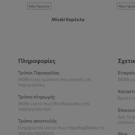
Νέο Προϊόν
Νέο Προϊ
Misaki Καρέκλα
Πληροφορίες
Σχετι
Τρόποι Παραγγελίας
Εταιρεί
Μάθε τους τρόπους που μπορείς να
Μάθε για
παραγγείλεις
Καταστ
Τρόποι πληρωμής
Βρείτε 
Μάθε για το πως θα πληρώσεις την
παραγγελία σου
Επικοιν
Δες τη φ
Τρόποι αποστολής
επικοιν
Ενημερώσου για το πως παραλαμβάνεις τα
νέα σου προϊόντα
Blog