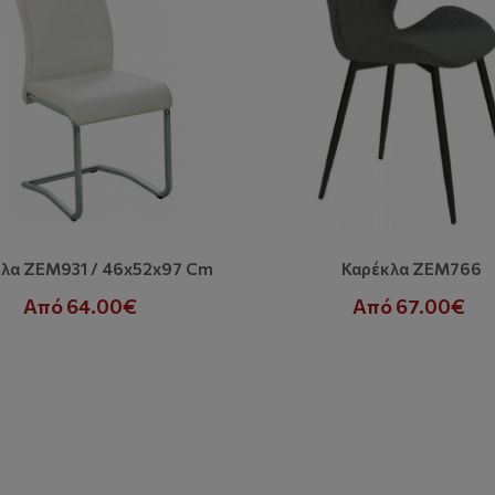
λα ZEM931 / 46x52x97 Cm
Καρέκλα ZEM766
Από 64.00€
Από 67.00€