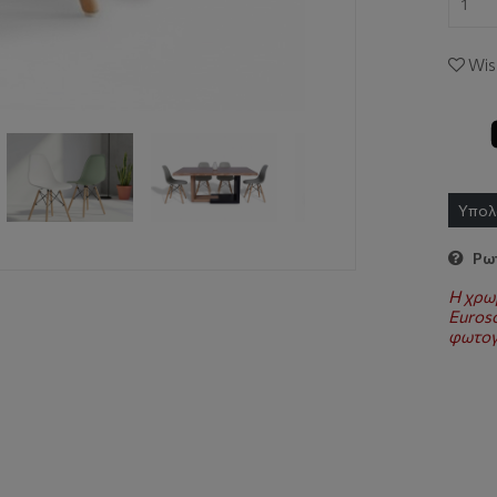
Wish
Υπολ
Ρωτ
Η χρω
Euroso
φωτογ