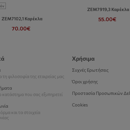
όν
ZEM7919,3 Καρέκλα
ZEM7102,1 Καρέκλα
55.00€
70.00€
κά
Χρήσιμα
α
Συχνές Ερωτήσεις
 τη φιλοσοφία της εταιρείας μας
Όροι χρήσης
ήματα
Προστασία Προσωπικών Δε
το κατάστημα που σας εξυπηρετεί
Cookies
ωνία
όρμα και τα στοιχεία
ωνίας