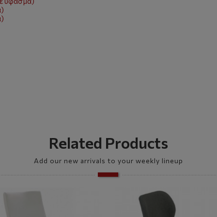
ε ύφασμα)
α)
α)
Related Products
Add our new arrivals to your weekly lineup