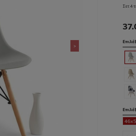
Σετ 4 
37.
Επιλέ
>
Επιλέ
46x5