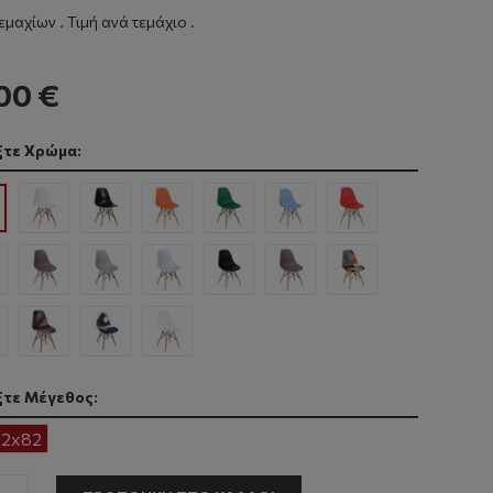
τεμαχίων . Τιμή ανά τεμάχιο .
00 €
ξτε Χρώμα:
ξτε Μέγεθος:
2x82