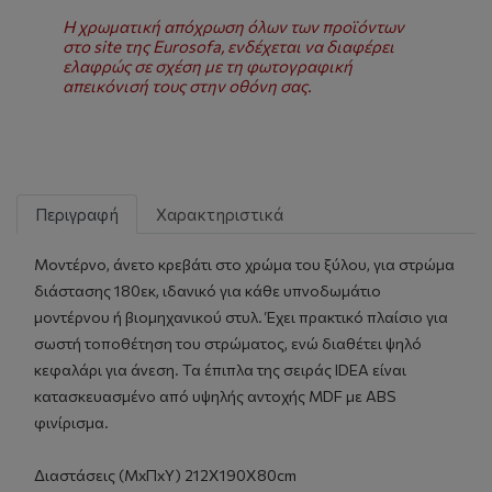
Η χρωματική απόχρωση όλων των προϊόντων
στο site της Eurosofa, ενδέχεται να διαφέρει
ελαφρώς σε σχέση με τη φωτογραφική
απεικόνισή τους στην οθόνη σας.
Περιγραφή
Χαρακτηριστικά
Μοντέρνο, άνετο κρεβάτι στο χρώμα του ξύλου, για στρώμα
διάστασης 180εκ, ιδανικό για κάθε υπνοδωμάτιο
μοντέρνου ή βιομηχανικού στυλ. Έχει πρακτικό πλαίσιο για
σωστή τοποθέτηση του στρώματος, ενώ διαθέτει ψηλό
κεφαλάρι για άνεση. Τα έπιπλα της σειράς IDEA είναι
κατασκευασμένο από υψηλής αντοχής MDF με ABS
φινίρισμα.
Διαστάσεις (ΜxΠxΥ) 212Χ190Χ80cm