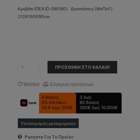
Κρεβάτι IDEA ID-08(180) Διαστάσεις (ΜxΠxΥ)
212Χ190Χ80cm
ΠΡΟΣΘΉΚΗ ΣΤΟ ΚΑΛΆΘΙ
Wishlist
Σύγκριση προϊόντων
Υπολογισμός μεταφορικών
Ρωτηστε Για Το Προϊον