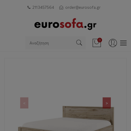
211 3457564
order@eurosofa.gr
0
<
>