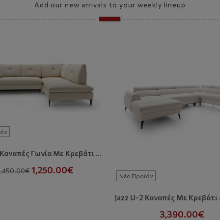
Add our new arrivals to your weekly lineup
όν
Zonda L Καναπές Γωνία Με Κρεβάτι Και Αποθηκευτικό Χώρο
1,250.00€
1,450.00€
Νέο Προϊόν
3,390.00€