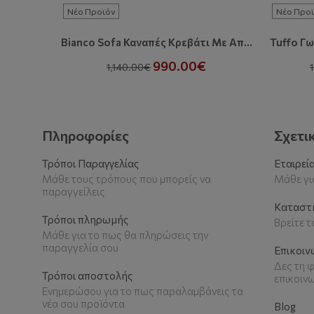
Νέο Προϊόν
Νέο Προϊ
Bianco Sofa Καναπές Κρεβάτι Με Αποθηκευτικό Χώρο
990.00€
1,140.00€
Πληροφορίες
Σχετι
Τρόποι Παραγγελίας
Εταιρεί
Μάθε τους τρόπους που μπορείς να
Μάθε για
παραγγείλεις
Καταστ
Τρόποι πληρωμής
Βρείτε 
Μάθε για το πως θα πληρώσεις την
παραγγελία σου
Επικοιν
Δες τη φ
Τρόποι αποστολής
επικοιν
Ενημερώσου για το πως παραλαμβάνεις τα
νέα σου προϊόντα
Blog