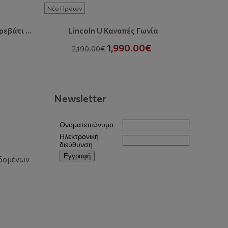
Νέο Προϊόν
Νέο Προϊ
Bianco O Καναπές Γωνία Με Κρεβάτι Και Αποθηκευτικό Χώρο
Lincoln U Καναπές Γωνία
Li
€
1,990.00€
2,190.00€
1
Newsletter
δομένων