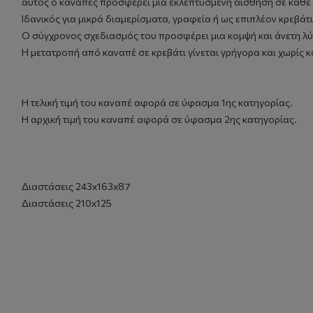
αυτός ο καναπές προσφέρει μια εκλεπτυσμένη αίσθηση σε κάθε
Ιδανικός για μικρά διαμερίσματα, γραφεία ή ως επιπλέον κρεβά
Ο σύγχρονος σχεδιασμός του προσφέρει μια κομψή και άνετη λύ
Η μετατροπή από καναπέ σε κρεβάτι γίνεται γρήγορα και χωρίς 
Η τελική τιμή του καναπέ αφορά σε ύφασμα 1ης κατηγορίας.
Η αρχική τιμή του καναπέ αφορά σε ύφασμα 2ης κατηγορίας.
Διαστάσεις 243x163x87
Διαστάσεις 210x125