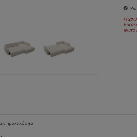
Ρωτ
Η χρω
Euroso
φωτογ
την πρακτικότητα.