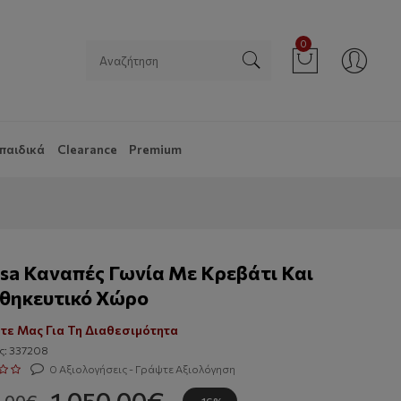
0
παιδικά
Clearance
Premium
sa Καναπές Γωνία Με Κρεβάτι Και
θηκευτικό Χώρο
τε Μας Για Τη Διαθεσιμότητα
ς: 337208
0 Αξιολογήσεις - Γράψτε Αξιολόγηση
1,050.00€
0.00€
-16%