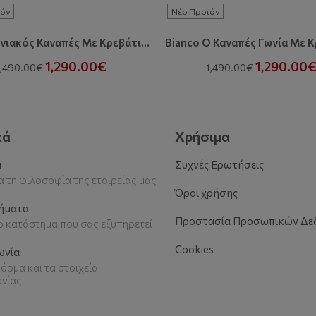
όν
Νέο Προϊόν
Tuffo Γωνιακός Καναπές Με Κρεβάτι Και Αποθηκευτικό Χώρο
1,290.00€
1,290.00
1,490.00€
1,490.00€
κά
Χρήσιμα
α
Συχνές Ερωτήσεις
 τη φιλοσοφία της εταιρείας μας
Όροι χρήσης
ήματα
Προστασία Προσωπικών Δε
το κατάστημα που σας εξυπηρετεί
Cookies
ωνία
όρμα και τα στοιχεία
ωνίας