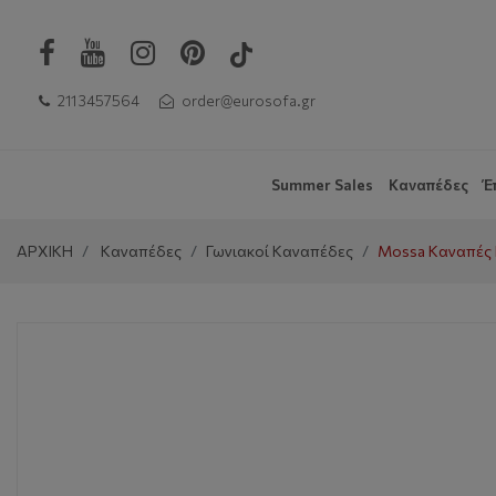
211 3457564
order@eurosofa.gr
Summer Sales
Καναπέδες
Έ
ΑΡΧΙΚΗ
Καναπέδες
Γωνιακοί Καναπέδες
Mossa Καναπές 