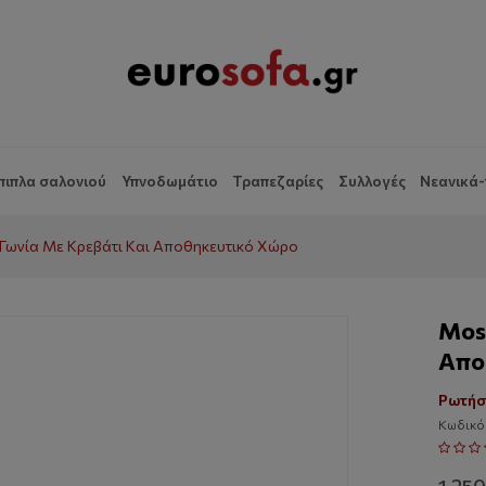
πιπλα σαλονιού
Υπνοδωμάτιο
Τραπεζαρίες
Συλλογές
Νεανικά-
Γωνία Με Κρεβάτι Και Αποθηκευτικό Χώρο
Mos
Απο
Ρωτήσ
Κωδικό
1,25