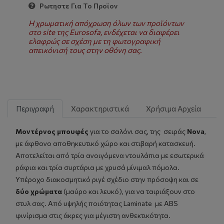
Ρωτηστε Για Το Προϊον
Η χρωματική απόχρωση όλων των προϊόντων
στο site της Eurosofa, ενδέχεται να διαφέρει
ελαφρώς σε σχέση με τη φωτογραφική
απεικόνισή τους στην οθόνη σας.
Περιγραφή
Χαρακτηριστικά
Χρήσιμα Αρχεία
Μοντέρνος
μπουφές
για το σαλόνι σας, της σειράς
Nova
,
με άφθονο αποθηκευτικό χώρο και στιβαρή κατασκευή.
Αποτελείται από τρία ανοιγόμενα ντουλάπια με εσωτερικά
ράφια και τρία συρτάρια με χρυσά μίνιμαλ πόμολα.
Υπέροχο διακοσμητικό ριγέ σχέδιο στην πρόσοψη και σε
δύο χρώματα
(μαύρο και λευκό), για να ταιριάξουν στο
στυλ σας. Από υψηλής ποιότητας Laminate με ABS
φινίρισμα στις άκρες για μέγιστη ανθεκτικότητα.