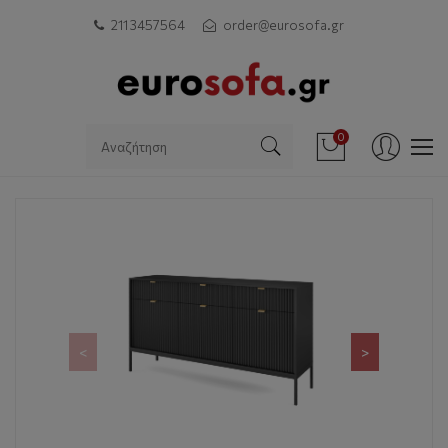
211 3457564
order@eurosofa.gr
0
<
>