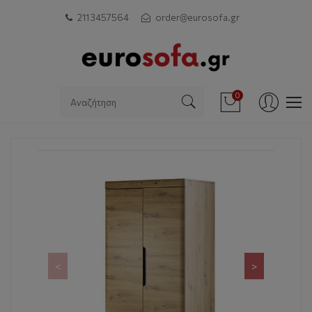
211 3457564
order@eurosofa.gr
0
<
>