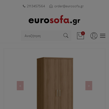
211 3457564
order@eurosofa.gr
0
<
>