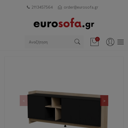
211 3457564
order@eurosofa.gr
0
<
>