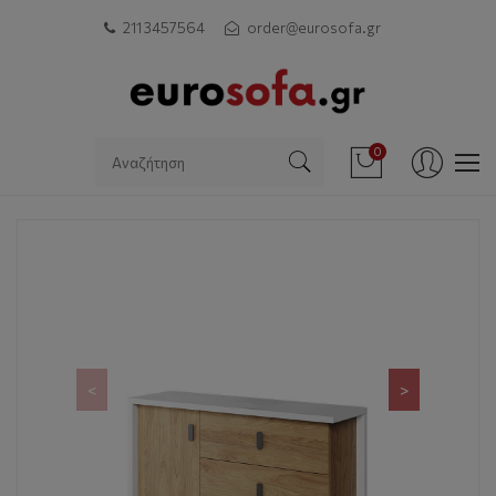
211 3457564
order@eurosofa.gr
0
<
>