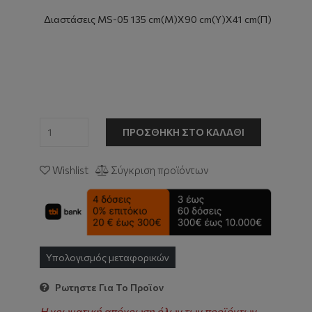
Διαστάσεις MS-05 135 cm(Μ)Χ90 cm(Υ)Χ41 cm(Π)
ΠΡΟΣΘΉΚΗ ΣΤΟ ΚΑΛΆΘΙ
Wishlist
Σύγκριση προϊόντων
Υπολογισμός μεταφορικών
Ρωτηστε Για Το Προϊον
Η χρωματική απόχρωση όλων των προϊόντων