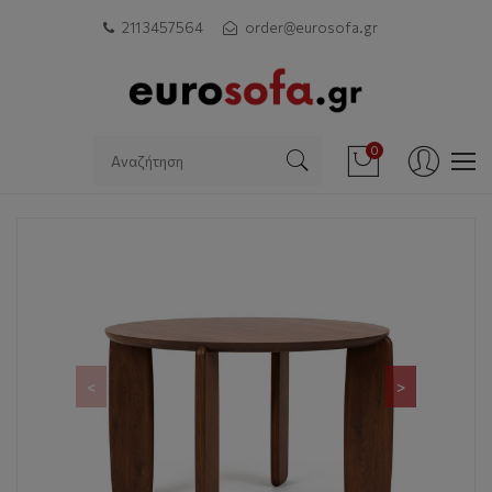
211 3457564
order@eurosofa.gr
0
<
>