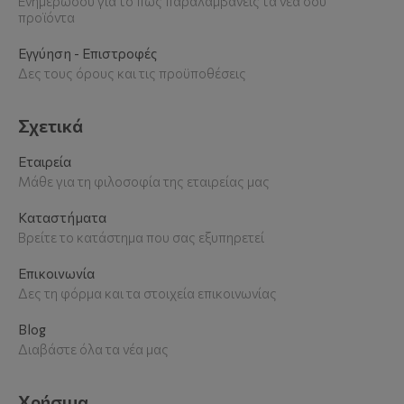
Ενημερώσου για το πως παραλαμβάνεις τα νέα σου
προϊόντα
Εγγύηση - Επιστροφές
Δες τους όρους και τις προϋποθέσεις
Σχετικά
Εταιρεία
Μάθε για τη φιλοσοφία της εταιρείας μας
Καταστήματα
Βρείτε το κατάστημα που σας εξυπηρετεί
Επικοινωνία
Δες τη φόρμα και τα στοιχεία επικοινωνίας
Blog
Διαβάστε όλα τα νέα μας
Χρήσιμα