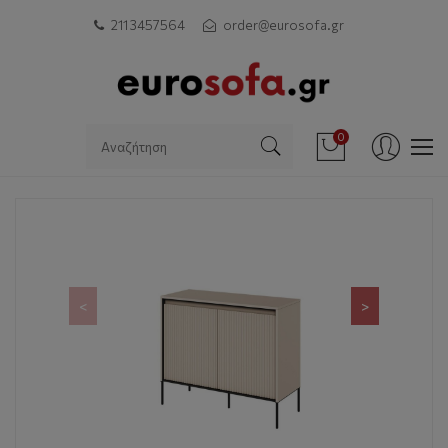
211 3457564
order@eurosofa.gr
0
<
>